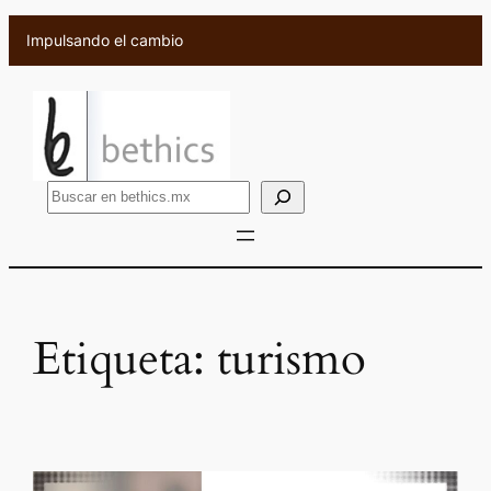
Saltar
Impulsando el cambio
al
contenido
B
u
s
c
a
r
Etiqueta:
turismo