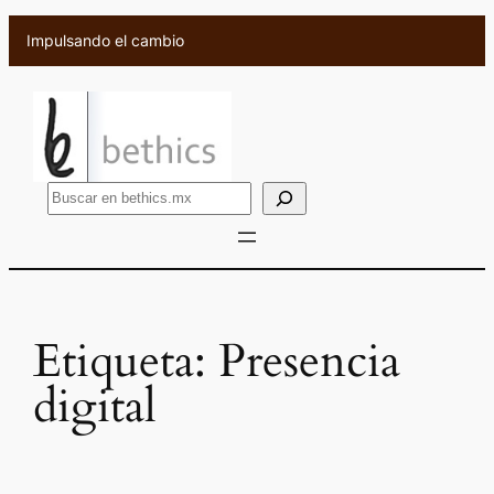
Saltar
Impulsando el cambio
al
contenido
B
u
s
c
a
r
Etiqueta:
Presencia
digital