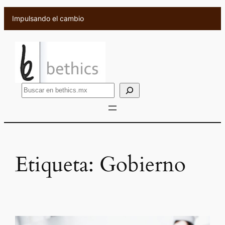
Saltar
Impulsando el cambio
al
contenido
B
u
s
c
a
r
Etiqueta:
Gobierno